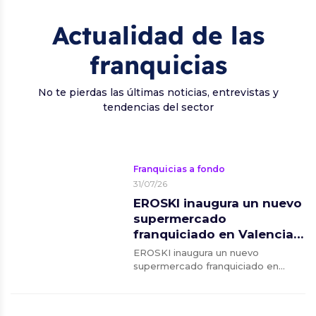
Actualidad de las
franquicias
No te pierdas las últimas noticias, entrevistas y
tendencias del sector
Franquicias a fondo
31/07/26
EROSKI inaugura un nuevo
supermercado
franquiciado en Valencia
del Ventoso, Badajoz
EROSKI inaugura un nuevo
supermercado franquiciado en
Valencia del Ventoso, Badajoz