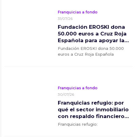
Franquicias a fondo
31/07/26
Fundación EROSKI dona
50.000 euros a Cruz Roja
Española para apoyar la
respuesta a los incendios
Fundación EROSKI dona 50.000
forestales
euros a Cruz Roja Española
Franquicias a fondo
30/07/26
Franquicias refugio: por
qué el sector inmobiliario
con respaldo financiero
se consolida como la
Franquicias refugio:
inversión más estable
para 2026