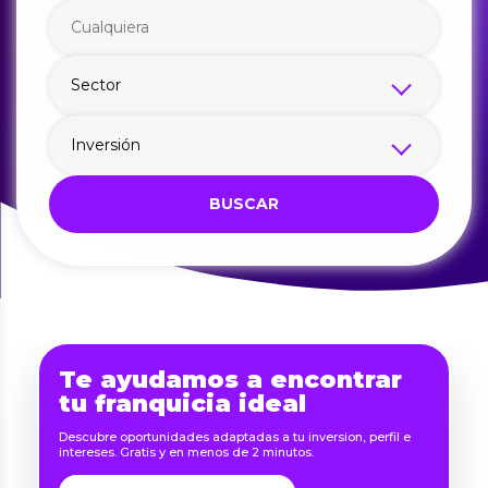
BUSCAR
Te ayudamos a encontrar
tu franquicia ideal
Descubre oportunidades adaptadas a tu inversion, perfil e
intereses. Gratis y en menos de 2 minutos.