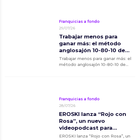
Franquicias a fondo
29/07/26
Trabajar menos para
ganar más: el método
anglosajón 10-80-10 de
Idonms
Trabajar menos para ganar más: el
método anglosajón 10-80-10 de
Idonms
Franquicias a fondo
28/07/26
EROSKI lanza “Rojo con
Rosa”, un nuevo
videopodcast para
reflexionar sobre los
EROSKI lanza “Rojo con Rosa”, un