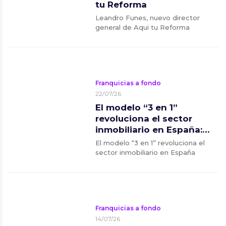
tu Reforma
Leandro Funes, nuevo director
general de Aqui tu Reforma
Franquicias a fondo
22/07/26
El modelo “3 en 1”
revoluciona el sector
inmobiliario en España:
inmobiliaria, finanzas y
El modelo “3 en 1” revoluciona el
multiservicios en una sola
sector inmobiliario en España
franquicia
Franquicias a fondo
14/07/26