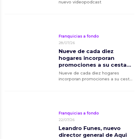
grandes retos del
nuevo videopodcast
liderazgo empresarial
Franquicias a fondo
28/07/26
Nueve de cada diez
hogares incorporan
promociones a su cesta
de la compra durante el
Nueve de cada diez hogares
verano
incorporan promociones a su cesta
de la compra durante el verano
Franquicias a fondo
22/07/26
Leandro Funes, nuevo
director general de Aqui