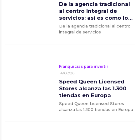
De la agencia tradicional
al centro integral de
servicios: así es como los
nuevos franquiciados
De la agencia tradicional al centro
están duplicando sus
integral de servicios
márgenes de beneficio
Franquicias para invertir
14/07/26
Speed Queen Licensed
Stores alcanza las 1.300
tiendas en Europa
Speed Queen Licensed Stores
alcanza las 1.300 tiendas en Europa