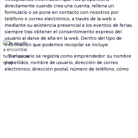
directamente cuando crea una cuenta, rellena un
formulario o se pone en contacto con nosotros por
teléfono o correo electrónico, a través de la web o
mediante su asistencia presencial a los eventos de ferias,
siempre tras obtener el consentimiento expreso del
usuario al darse de alta en la web. Dentro del tipo de
información que podemos recopilar se incluye:
- Si el usuario se registra como emprendedor: su nombre
y apellidos, nombre de usuario, dirección de correo
electrónico, dirección postal, número de teléfono, cómo
conoció a FRANQUISHOP y los intereses empresariales o
preferencias que puede tener dentro del marco de
prestación de los servicios de FRANQUISHOP. Además,
durante su asistencia presencial a cualquiera de los
eventos FRANQUISHOP, es posible que queramos
documentar e informar gráficamente de lo acontecido en
el evento por lo que pueden tomarse durante su
desarrollo fotos o videos de Vd. que posteriormente
podrán ser publicadas (sin identificarle personalmente)
en los elementos publicitarios y de difusión comercial de