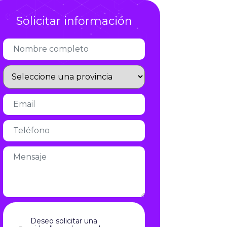
Infórmate
Solicitar información
Deseo solicitar una