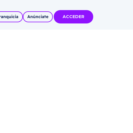
ranquicia
Anúnciate
ACCEDER
tas
olidadas
l
Autoempleo
rídico
 pueblos
invertir
articipa con
tu Marca
 MÁS