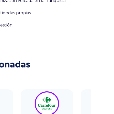
ización volcada en la franquicia.
 tiendas propias.
estión.
ionadas