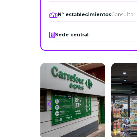
Nº establecimientos
Consultar
Sede central
-
prev