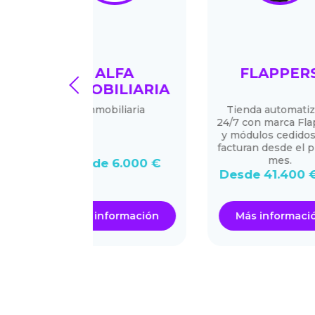
FA
FLAPPERS
CAR
prev
LIARIA
EX
liaria
Tienda automatizada
Sup
24/7 con marca Flappers
y módulos cedidos que
facturan desde el primer
mes.
6.000 €
Desde
Desde 41.400 €
ormación
Más información
Más i