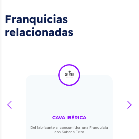
Franquicias
relacionadas
prev
next
CAVA IBÉRICA
Del fabricante al consumidor; una Franquicia
con Sabor a Éxito