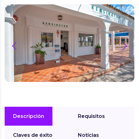
prev
next
Descripción
Requisitos
Claves de éxito
Noticias