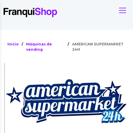
Inicio
/
Máquinas de
/
AMERICAN SUPERMARKET
vending
24H