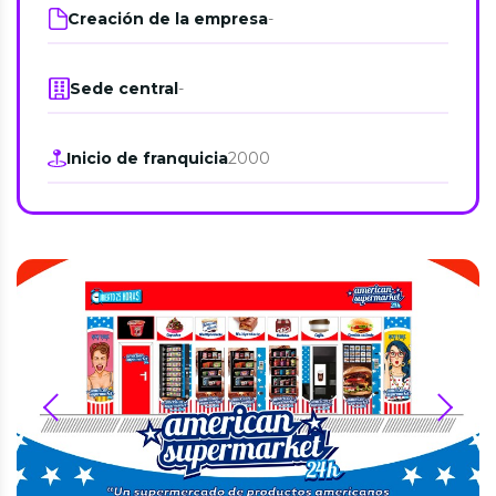
Creación de la empresa
-
Sede central
-
Inicio de franquicia
2000
prev
next