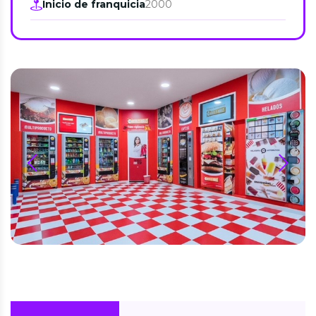
Inicio de franquicia
2000
prev
next