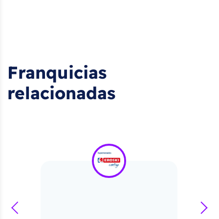
Franquicias
relacionadas
prev
next