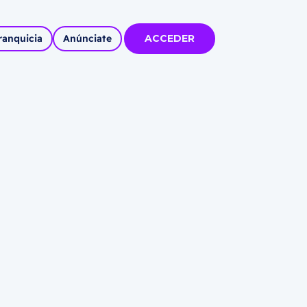
ranquicia
Anúnciate
ACCEDER
tas
olidadas
l
Autoempleo
rídico
 pueblos
invertir
articipa con
tu Marca
 MÁS