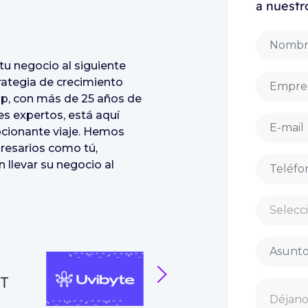
a nuestr
 tu negocio al siguiente
trategia de crecimiento
hop, con más de 25 años de
es expertos, está aquí
ocionante viaje. Hemos
presarios como tú,
 llevar su negocio al
next