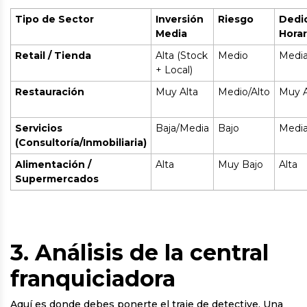
Tipo de Sector
Inversión
Riesgo
Dedi
Media
Horar
Retail / Tienda
Alta (Stock
Medio
Media
+ Local)
Restauración
Muy Alta
Medio/Alto
Muy A
Servicios
Baja/Media
Bajo
Medi
(Consultoría/Inmobiliaria)
Alimentación /
Alta
Muy Bajo
Alta
Supermercados
3. Análisis de la central
franquiciadora
Aquí es donde debes ponerte el traje de detective. Una