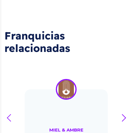
Franquicias
relacionadas
prev
next
MIEL & AMBRE