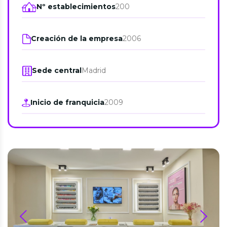
Nº establecimientos
200
Creación de la empresa
2006
Sede central
Madrid
Inicio de franquicia
2009
prev
next