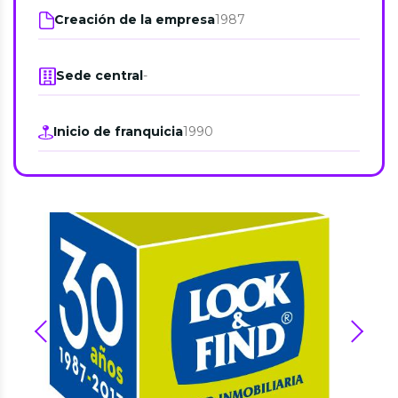
Creación de la empresa
1987
Sede central
-
Inicio de franquicia
1990
prev
next