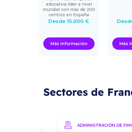
ntender el
educativa líder a nivel
ess.
mundial con más de 200
centros en España
25.000 €
Desde 15.000 €
Desd
ormación
Más información
Más i
Sectores de Fran
ADMINISTRACIÓN DE FIN