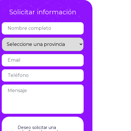
Infórmate
Solicitar información
Deseo solicitar una