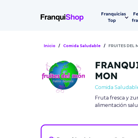
Franquicias
Fe
Top
fr
Por sector
Siguiente fer
Inicio
/
Comida Saludable
/
FRUITES DEL
Franqui
Supermerca
FRANQUI
Hostelería
Lleva tu ne
MON
Estética y b
Comida Saludabl
08-1
Vending
Fruta fresca y zu
Madrid 2026
alimentación sal
08 de octu
Gimnasios
IFEMA - Pala
Municipal (Ma
España)