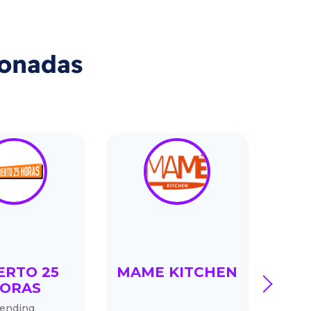
ionadas
ERTO 25
MAME KITCHEN
next
ORAS
SU
ending