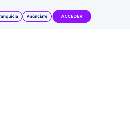
ranquicia
Anúnciate
ACCEDER
tas
olidadas
l
Autoempleo
rídico
 pueblos
invertir
articipa con
tu Marca
 MÁS