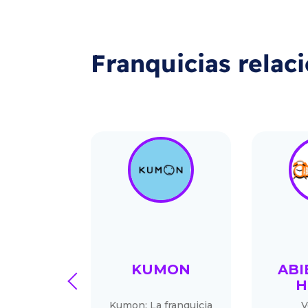
Franquicias relac
AT3S
KUMON
ABI
prev
H
ambiará tu
Kumon: La franquicia
V