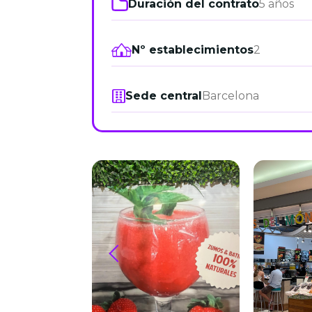
Duración del contrato
5 años
Nº establecimientos
2
Sede central
Barcelona
prev