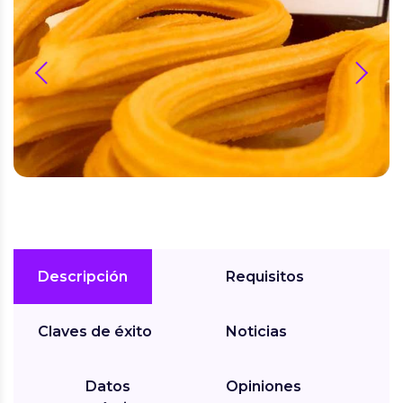
prev
next
Descripción
Requisitos
Claves de éxito
Noticias
Datos
Opiniones