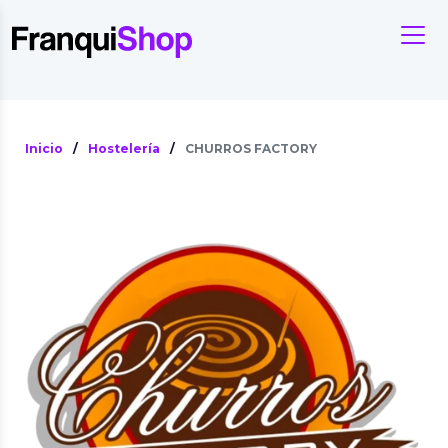
Inicio
/
Hostelería
/
CHURROS FACTORY