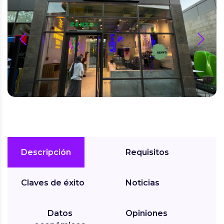
prev
next
Descripción
Requisitos
Claves de éxito
Noticias
Datos
Opiniones