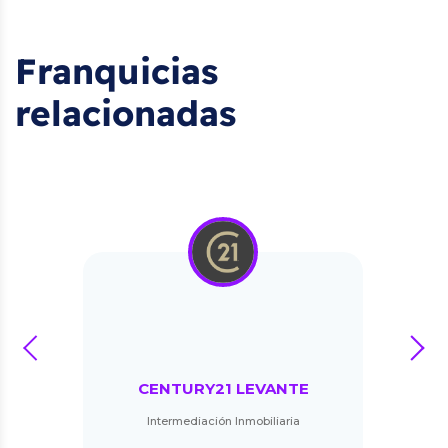
Franquicias
relacionadas
prev
next
CENTURY21 LEVANTE
Intermediación Inmobiliaria