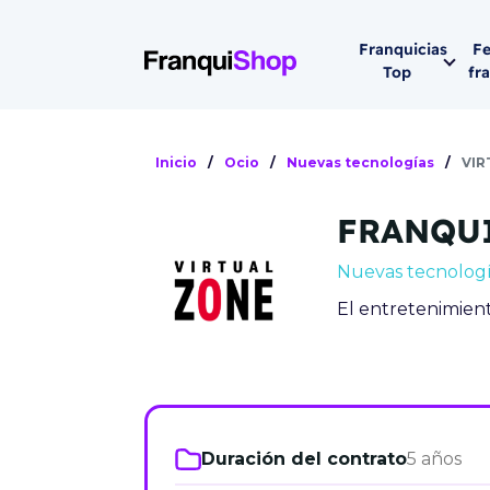
Franquicias
Fe
Top
fr
Por sector
Siguiente fer
Inicio
/
Ocio
/
Nuevas tecnologías
/
VIR
Franqui
Supermerca
FRANQUI
Hostelería
Lleva tu ne
Nuevas tecnolog
Estética y b
El entretenimient
08-1
Vending
Madrid 2026
08 de octu
Gimnasios
IFEMA - Pala
Municipal (Ma
Duración del contrato
5 años
España)