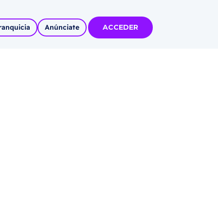
ranquicia
Anúnciate
ACCEDER
tas
olidadas
l
Autoempleo
rídico
 pueblos
invertir
articipa con
tu Marca
 MÁS