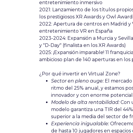
entretenimiento inmersivo
2021:
Lanzamiento de los títulos propio
los prestigiosos XR Awards y Owl Award
2022:
Apertura de centros en Madrid y 
entretenimiento VR en España
2023-2024:
Expansión a Murcia y Sevilla
y "D-Day" (finalista en los XR Awards)
2025:
¡Expansión imparable! 11 franqui
ambicioso plan de 140 aperturas en los
¿Por qué invertir en Virtual Zone?
Sector en pleno auge:
El mercado 
ritmo del 25% anual, y estamos po
innovador y con enorme potencial
Modelo de alta rentabilidad:
Con u
modelo garantiza una TIR del 44% 
superior a la media del sector de f
Experiencia inigualable:
Ofrecemos
de hasta 10 jugadores en espacio