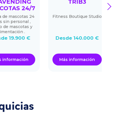
VENDING
TRIB3
M
next
OTAS 24/7
de mascotas 24
Fitness Boutique Studio
Una 
in personal ,
apr
de mascotas y
entación .
e 19.900 €
Desde 140.000 €
Desd
nformación
Más información
Má
quicias