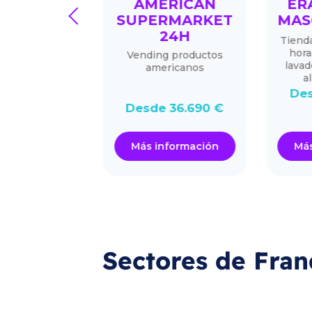
EAU
AMERICAN
ERA
prev
LÉE
SUPERMARKET
MASC
24H
rcado de
Tienda 
lería
horas s
Vending productos
lavado 
americanos
alim
0.000 €
Desd
Desde 36.690 €
ormación
Más información
Más i
Sectores de Fran