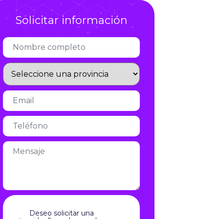
Infórmate
Solicitar información
Deseo solicitar una