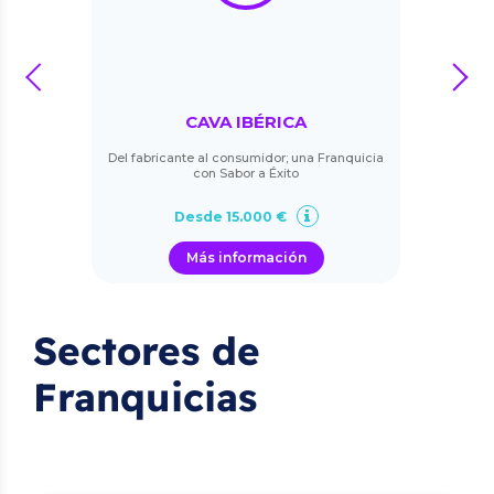
prev
next
CAVA IBÉRICA
Del fabricante al consumidor; una Franquicia
con Sabor a Éxito
Desde 15.000 €
Más información
Sectores de
Franquicias