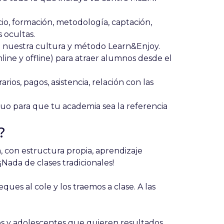
cio, formación, metodología, captación,
s ocultas.
n nuestra cultura y método Learn&Enjoy
.
line y offline) para atraer alumnos desde el
rios, pagos, asistencia, relación con las
nuo
para que tu academia sea la referencia
?
a, con estructura propia, aprendizaje
 ¡Nada de clases tradicionales!
eques al cole y los traemos a clase. A las
tos y adolescentes que quieren resultados