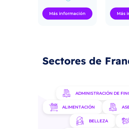
ormación
Más información
Más i
Sectores de Fran
ADMINISTRACIÓN DE FIN
ALIMENTACIÓN
AS
BELLEZA