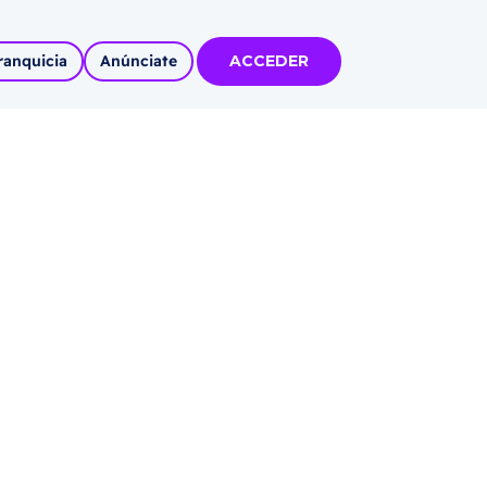
ranquicia
Anúnciate
ACCEDER
tas
olidadas
l
Autoempleo
rídico
 pueblos
invertir
articipa con
tu Marca
 MÁS