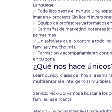
Language:
✅
Todo listo desde el minuto uno
: espa
imagen y procesos. Sin líos ni inversione
✅
Equipo de profesores ya formados e
✅
Campañas de marketing potentes
(on
primer mes.
✅
Un software
que lo controla todo: hora
familias y mucho más.
✅
Formación y acompañamiento conti
en tu zona.
¿Qué nos hace únicos
Learn&Enjoy
: clases de 1h45 a la seman
multisensorial e inteligencias múltiples.
Servicio Pick-Up
: vamos a buscar a los p
familias les encanta.
Pack 35
: 35 horas intensivas para adul