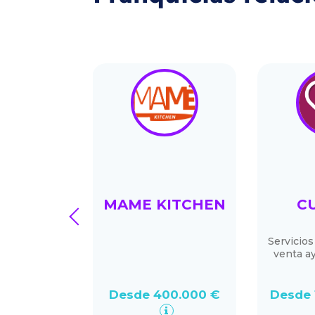
FA
MAME KITCHEN
C
prev
LIARIA
liaria
Servicios
venta a
6.000 €
Desde 400.000 €
Desde 