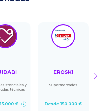
UIDABI
EROSKI
next
 asistenciales y
Supermercados
Kumo
yudas técnicas
educa
mundi
cen
15.000 €
Desde 150.000 €
De