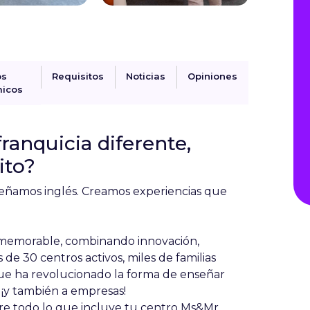
os
Requisitos
Noticias
Opiniones
icos
ranquicia diferente,
ito?
ñamos inglés. Creamos experiencias que
 memorable, combinando innovación,
 de 30 centros activos, miles de familias
que ha revolucionado la forma de enseñar
. ¡y también a empresas!
re todo lo que incluye tu centro Ms&Mr