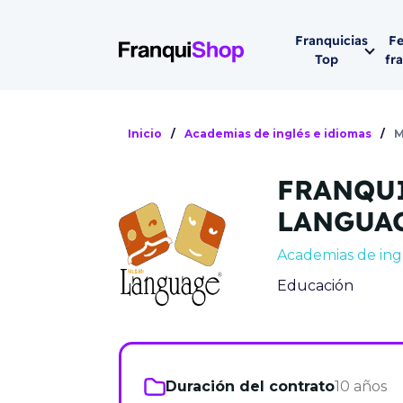
Franquicias
Fe
Top
fr
Por sector
Siguiente fer
Inicio
/
Academias de inglés e idiomas
/
M
Franqui
Supermerca
FRANQUI
Hostelería
Lleva tu ne
LANGUA
Estética y b
Academias de ingl
08-1
Vending
Educación
Madrid 2026
08 de octu
Gimnasios
IFEMA - Pala
Municipal (Ma
España)
Duración del contrato
10 años