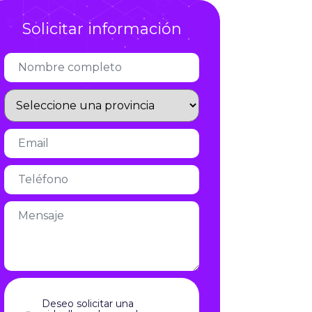
Infórmate
Solicitar información
Deseo solicitar una