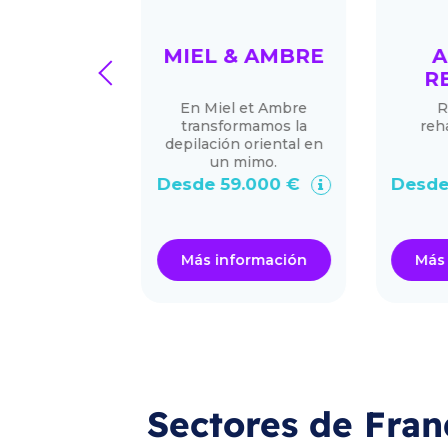
ARIA
MIEL & AMBRE
A
prev
RE
-Coffee &
En Miel et Ambre
Re
ery
transformamos la
rehab
depilación oriental en
un mimo.
20.000 €
Desde 59.000 €
Desde 
ormación
Más información
Más i
Sectores de Fran