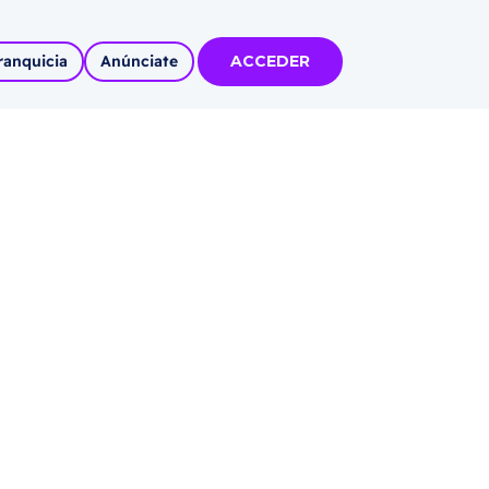
ranquicia
Anúnciate
ACCEDER
tas
olidadas
l
Solicitar información
Autoempleo
rídico
 pueblos
invertir
articipa con
tu Marca
 MÁS