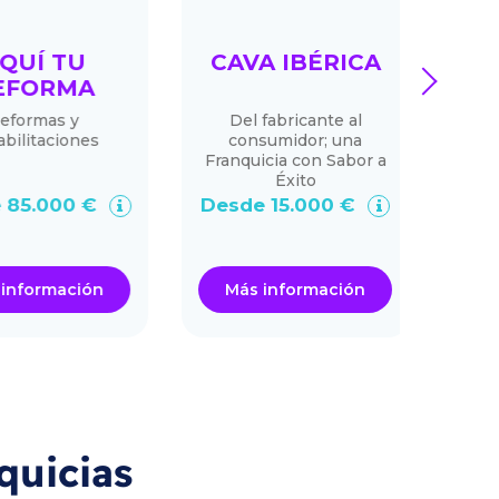
QUÍ TU
CAVA IBÉRICA
next
FORMA
formas y
Del fabricante al
Kumo
ilitaciones
consumidor; una
educa
Franquicia con Sabor a
mundi
Éxito
cen
85.000 €
Desde 15.000 €
De
nformación
Más información
Má
quicias