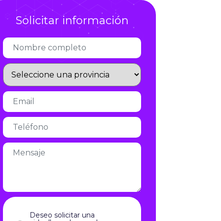
Infórmate
Deseo solicitar una
videollamada con el
responsable de expansión
Acepto el aviso legal y la política
de privacidad
aviso legal
y la
política de privacidad