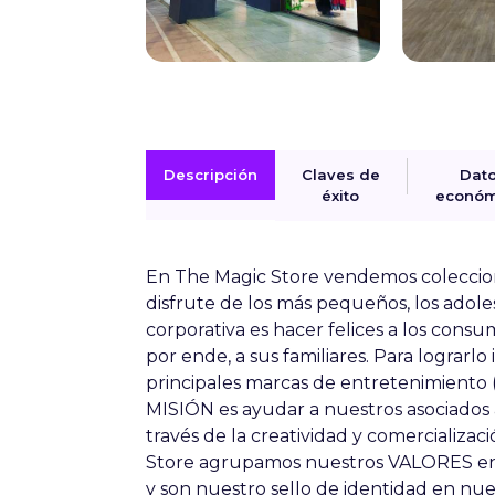
Descripción
Claves de
Dat
éxito
económ
En The Magic Store vendemos coleccion
disfrute de los más pequeños, los adoles
corporativa es hacer felices a los consu
por ende, a sus familiares. Para lograrl
principales marcas de entretenimiento (D
MISIÓN es ayudar a nuestros asociados 
través de la creatividad y comercializa
Store agrupamos nuestros VALORES en 
y son nuestro sello de identidad en nues