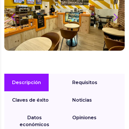
prev
next
Descripción
Requisitos
Claves de éxito
Noticias
Datos
Opiniones
económicos