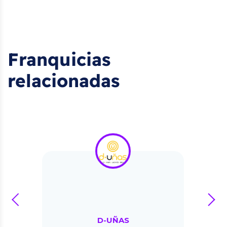
Franquicias
relacionadas
prev
next
D-UÑAS