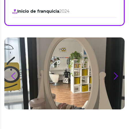
Inicio de franquicia
2024
prev
next