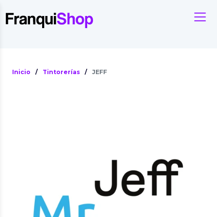
Inicio
/
Tintorerías
/
JEFF