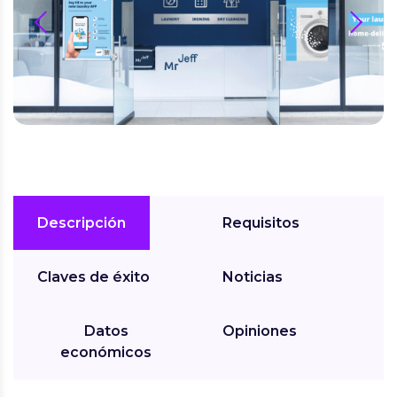
prev
next
Descripción
Requisitos
Claves de éxito
Noticias
Datos
Opiniones
económicos