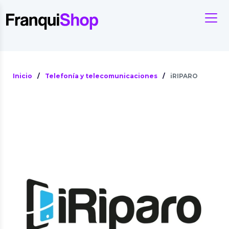
Inicio
/
Telefonía y telecomunicaciones
/
iRIPARO