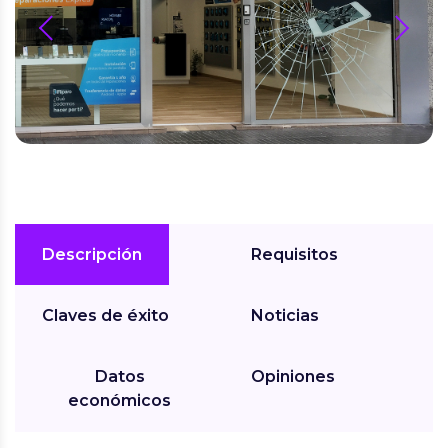
prev
next
Descripción
Requisitos
Claves de éxito
Noticias
Datos
Opiniones
económicos