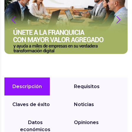
prev
next
Descripción
Requisitos
Claves de éxito
Noticias
Datos
Opiniones
económicos