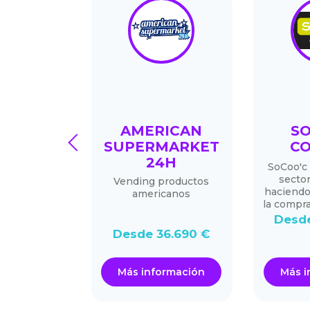
PULE
AMERICAN
SO
prev
SUPERMARKET
CO
24H
 experiencia
SoCoo'c 
itana
sector
Vending productos
haciendo
americanos
la compra
.000 €
Desde
Desde 36.690 €
ormación
Más información
Más i