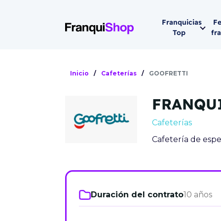
Franquicias
Fe
Top
fr
Por sector
Siguiente fer
Inicio
/
Cafeterías
/
GOOFRETTI
Franqui
Supermerca
FRANQU
Hostelería
Lleva tu ne
Cafeterías
Estética y b
Cafetería de espe
08-1
Vending
Madrid 2026
08 de octu
Gimnasios
IFEMA - Pala
Duración del contrato
10 años
Municipal (Ma
España)