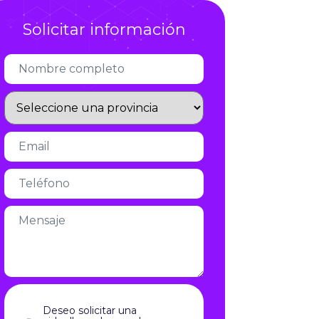
Infórmate
Solicitar información
Deseo solicitar una