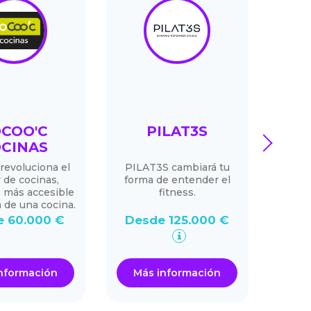
COO'C
PILAT3S
ME
next
CINAS
revoluciona el
PILAT3S cambiará tu
Tra
 de cocinas,
forma de entender el
sele
 más accesible
fitness.
 de una cocina.
 60.000 €
Desde 125.000 €
De
nformación
Más información
Má