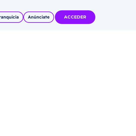
ranquicia
Anúnciate
ACCEDER
tas
olidadas
l
Autoempleo
rídico
 pueblos
invertir
articipa con
tu Marca
 MÁS