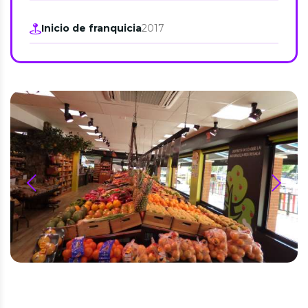
Inicio de franquicia
2017
prev
next