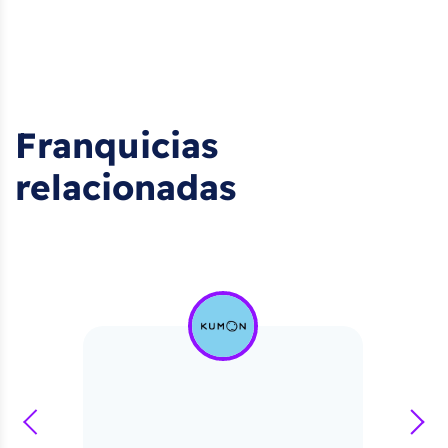
Franquicias
relacionadas
prev
next