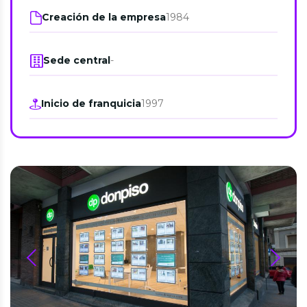
Creación de la empresa
1984
Sede central
-
Inicio de franquicia
1997
prev
next