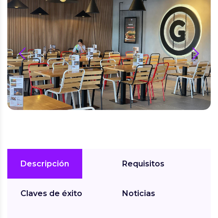
prev
next
Descripción
Requisitos
Claves de éxito
Noticias