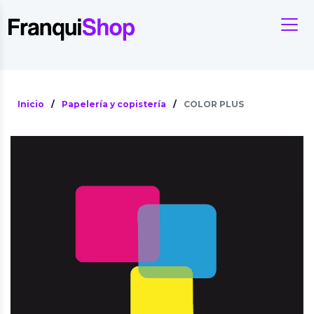
Inicio
/
Papelería y copistería
/
COLOR PLUS