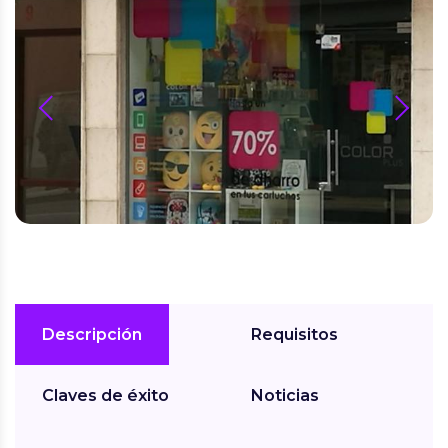
prev
next
Descripción
Requisitos
Claves de éxito
Noticias