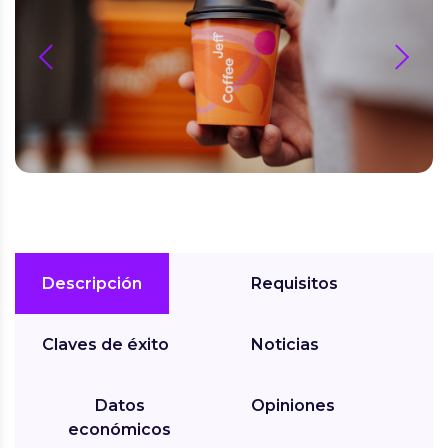
prev
next
Descripción
Requisitos
Claves de éxito
Noticias
Datos
Opiniones
económicos