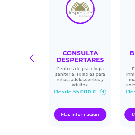
URY21
CONSULTA
BES
prev
DESPERTARES
diación
Centros de psicología
Franqu
liaria
sanitaria. Terapias para
inmobilia
niños, adolescentes y
multise
adultos.
único mo
0.000 €
Desde 55.000 €
Desde
ormación
Más información
Más i