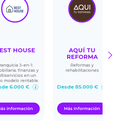
T HOUSE
AQUÍ TU
next
REFORMA
icia 3-en-1:
Reformas y
PILA
ria, finanzas y
rehabilitaciones
form
rvicios en un
delo rentable.
 6.000 €
Desde 85.000 €
Des
nformación
Más información
Má