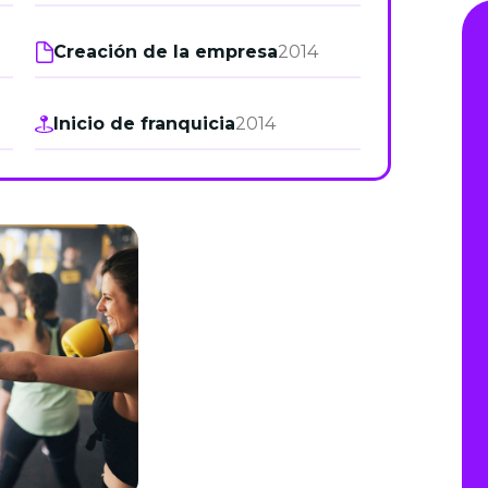
de junio
Creación de la empresa
2014
Madrid 2026 2 -
08
de octubre
Inicio de franquicia
2014
Castilla-La Mancha
2026 -
22 de octubre
Barcelona 2026 2 -
05 de noviembre
VER MÁS