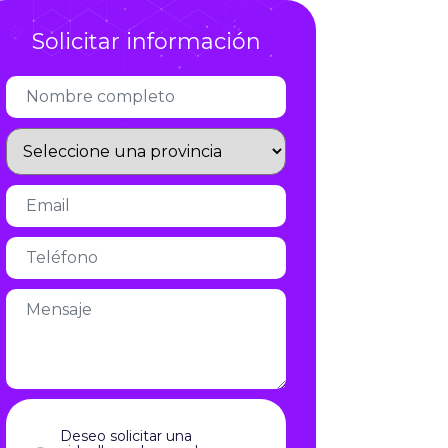
Infórmate
Solicitar información
Deseo solicitar una