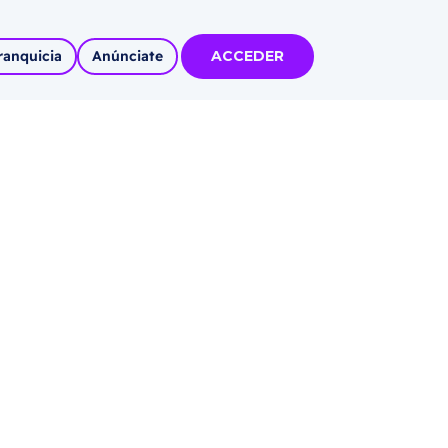
ranquicia
Anúnciate
ACCEDER
tas
olidadas
l
Autoempleo
rídico
 pueblos
invertir
articipa con
tu Marca
 MÁS