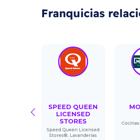
Franquicias relac
EFOUR
SPEED QUEEN
MO
prev
RESS
LICENSED
STORES
ercado
Cocinas
Speed Queen Licensed
Stores®, Lavanderías