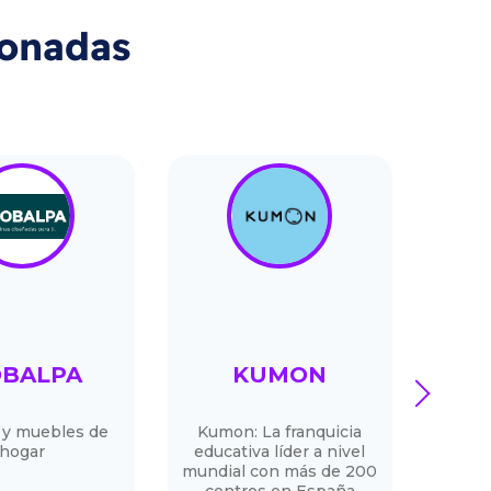
ionadas
BALPA
KUMON
M
next
 y muebles de
Kumon: La franquicia
Una 
hogar
educativa líder a nivel
apr
mundial con más de 200