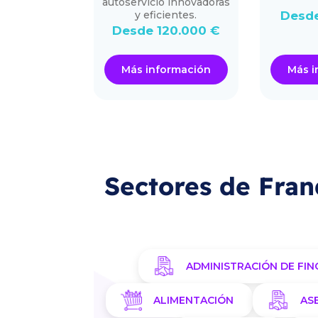
autoservicio innovadoras
80.000 €
y eficientes.
Desde
Desde 120.000 €
ormación
Más información
Más i
Sectores de Fran
ADMINISTRACIÓN DE FIN
ALIMENTACIÓN
AS