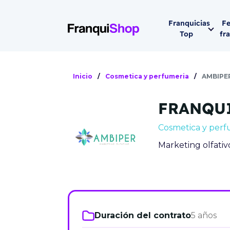
Franquicias
Fe
Top
fr
Por sector
Siguiente fer
Inicio
/
Cosmetica y perfumeria
/
AMBIPE
Franqui
Supermerca
FRANQU
Hostelería
Lleva tu ne
Cosmetica y perf
Estética y b
Marketing olfativ
08-1
Vending
Madrid 2026
08 de octu
Gimnasios
IFEMA - Pala
Municipal (Ma
Duración del contrato
5 años
España)