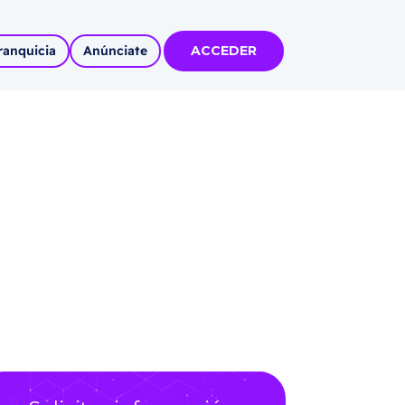
ranquicia
Anúnciate
ACCEDER
tas
olidadas
l
Solicitar información
Autoempleo
rídico
 pueblos
invertir
articipa con
tu Marca
 MÁS