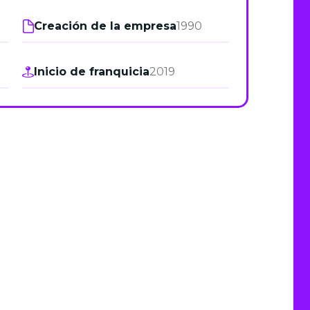
de junio
Creación de la empresa
1990
Madrid 2026 2 -
08
de octubre
Inicio de franquicia
2019
Castilla-La Mancha
2026 -
22 de octubre
Barcelona 2026 2 -
05 de noviembre
VER MÁS