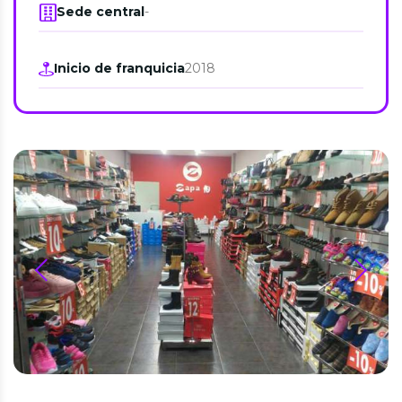
Sede central
-
Inicio de franquicia
2018
prev
next