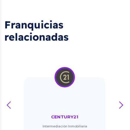
Franquicias
relacionadas
prev
next
CENTURY21
Intermediación Inmobiliaria