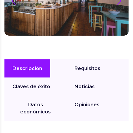
prev
next
Descripción
Requisitos
Claves de éxito
Noticias
Datos
Opiniones
económicos