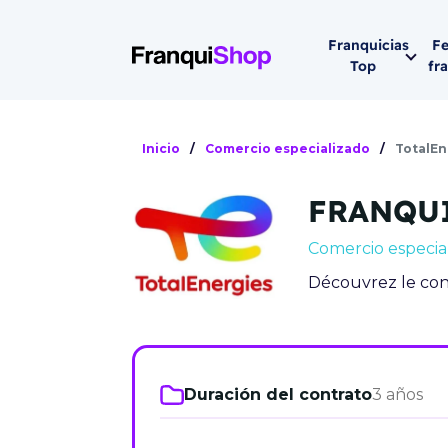
Franquicias
Fe
Top
fr
Por sector
Siguiente fer
Inicio
/
Comercio especializado
/
TotalEn
Franqui
Supermerca
FRANQUI
Hostelería
Lleva tu ne
Comercio especia
Estética y b
Découvrez le con
08-1
Vending
Madrid 2026
08 de octu
Gimnasios
IFEMA - Pala
Duración del contrato
3 años
Municipal (Ma
España)