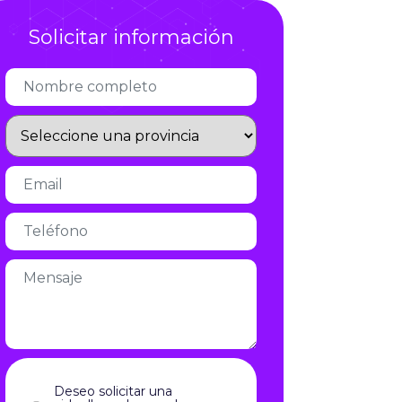
Infórmate
Solicitar información
Deseo solicitar una