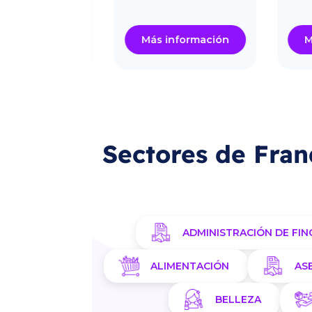
ormación
Más información
Más i
Sectores de Fran
ADMINISTRACIÓN DE FIN
ALIMENTACIÓN
AS
BELLEZA