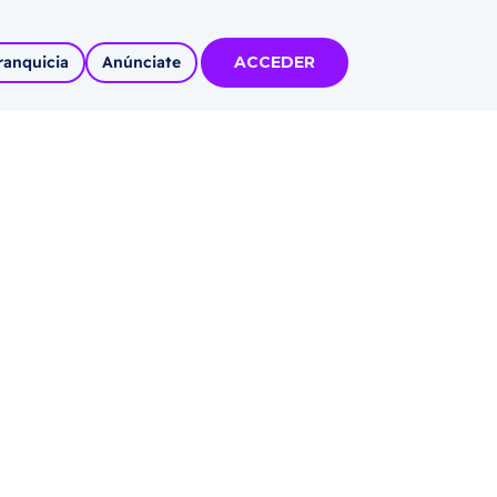
ranquicia
Anúnciate
ACCEDER
tas
olidadas
l
Autoempleo
rídico
 pueblos
invertir
articipa con
tu Marca
 MÁS