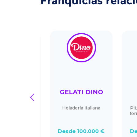
Franquicias relac
EMPUS
GELATI DINO
P
prev
TT
emporal y
Heladería italiana
PILAT3
de personal
forma d
0.000 €
Desde 100.000 €
Desde