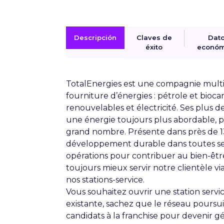
Descripción
Claves de
Dat
éxito
económ
TotalEnergies
est une compagnie multi
fourniture d’énergies : pétrole et bioca
renouvelables et électricité. Ses plus 
une énergie toujours plus abordable, pl
grand nombre. Présente dans près de 130
développement durable dans toutes ses
opérations pour contribuer au bien-êtr
toujours mieux servir notre clientèle vi
nos stations-service
.
Vous souhaitez ouvrir une station servi
existante, sachez que le réseau pours
candidats à la franchise pour devenir gé