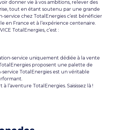
ir donner vie à vos ambitions, relever des
rise, tout en étant soutenu par une grande
n-service chez TotalEnergies c’est bénéficier
e en France et à l’expérience centenaire.
E TotalEnergies, c’est :
tation-service uniquement dédiée à la vente
s TotalEnergies proposent une palette de
on-service TotalEnergies est un véritable
rformant.
à l’aventure TotalEnergies. Saisissez là !