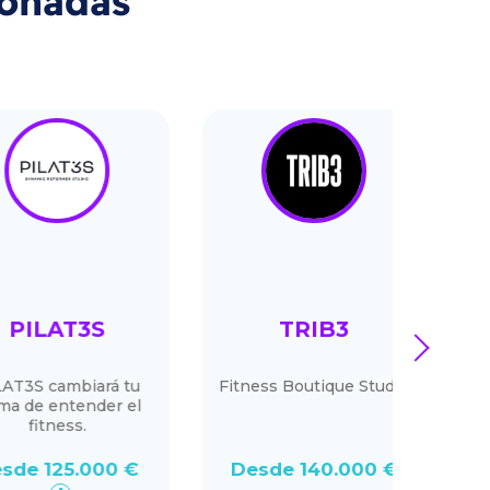
ionadas
ILAT3S
TRIB3
BON
next
S cambiará tu
Fitness Boutique Studio
Bona
e entender el
más q
fitness.
de cu
may
 125.000 €
Desde 140.000 €
De