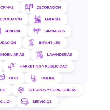
FORMAS
DECORACION
EDUCACIÓN
ENERGÍA
GENERAL
GIMNASIOS
AURACIÓN
INFANTILES
NMOBILIARIAS
LAVANDERÍAS
MARKETING Y PUBLICIDAD
OCIO
ONLINE
LUD
SEGUROS Y CORREDURÍAS
CILIO
SERVICIOS