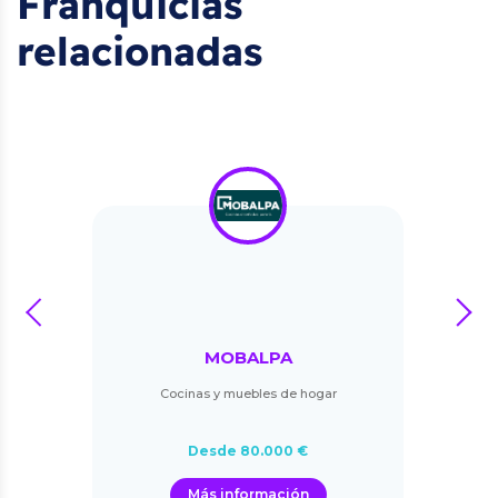
Franquicias
relacionadas
prev
next
MOBALPA
Cocinas y muebles de hogar
Desde 80.000 €
Más información