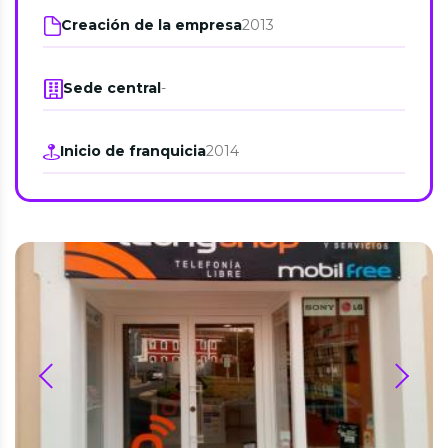
Creación de la empresa
2013
Sede central
-
Inicio de franquicia
2014
prev
next