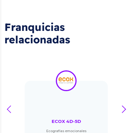
Franquicias
relacionadas
prev
next
ECOX 4D-5D
Ecografías emocionales