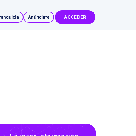
ranquicia
Anúnciate
ACCEDER
tas
olidadas
l
Autoempleo
rídico
 pueblos
invertir
articipa con
tu Marca
 MÁS