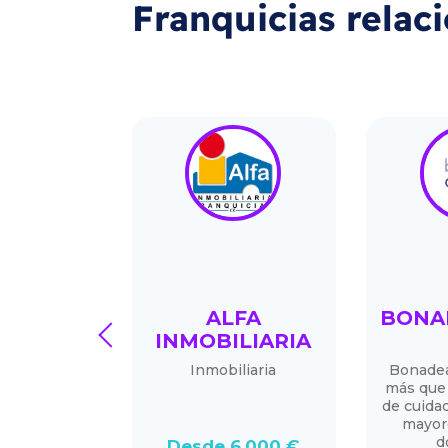
Franquicias relac
ALPA
ALFA
BONA
prev
INMOBILIARIA
muebles de
Inmobiliaria
Bonadea
gar
más que 
de cuida
mayor
d
0.000 €
Desde 6.000 €