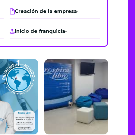
de junio
Creación de la empresa
-
Madrid 2026 2 -
08
de octubre
Inicio de franquicia
-
Castilla-La Mancha
2026 -
22 de octubre
Barcelona 2026 2 -
05 de noviembre
VER MÁS