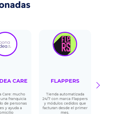
ionadas
DEA CARE
FLAPPERS
next
 Care: mucho
Tienda automatizada
Pan
una franquicia
24/7 con marca Flappers
do de personas
y módulos cedidos que
es y ayuda a
facturan desde el primer
omicilio
mes.
Des