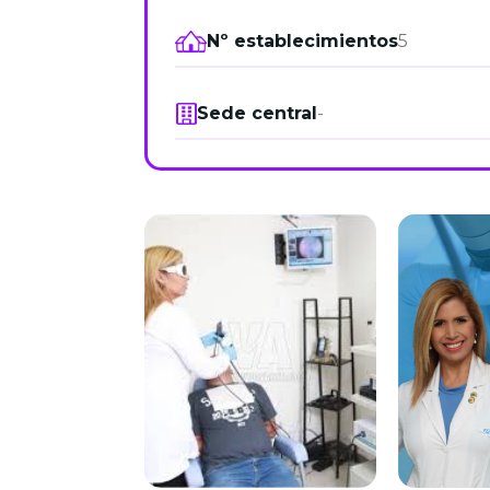
Nº establecimientos
5
Sede central
-