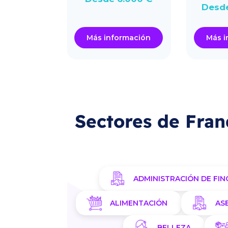
Desde
ormación
Más información
Más i
Sectores de Fran
ADMINISTRACIÓN DE FIN
ALIMENTACIÓN
AS
BELLEZA