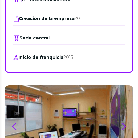
Creación de la empresa
2011
Sede central
-
Inicio de franquicia
2015
prev
next