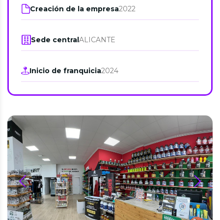
Creación de la empresa
2022
Sede central
ALICANTE
Inicio de franquicia
2024
prev
next