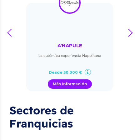
prev
next
A'NAPULE
La auténtica experiencia Napolitana
Desde 50.000 €
Más información
Sectores de
Franquicias