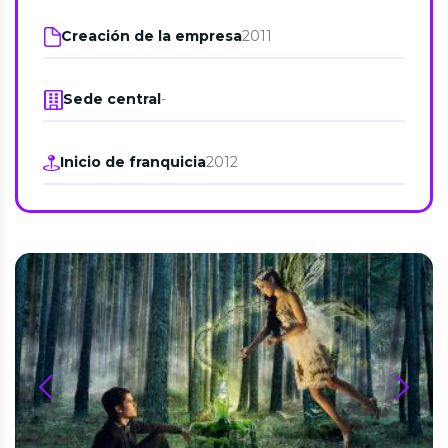
Creación de la empresa
2011
Sede central
-
Inicio de franquicia
2012
prev
next