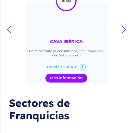
prev
next
CAVA IBÉRICA
Del fabricante al consumidor; una Franquicia
con Sabor a Éxito
Desde 15.000 €
Más información
Sectores de
Franquicias