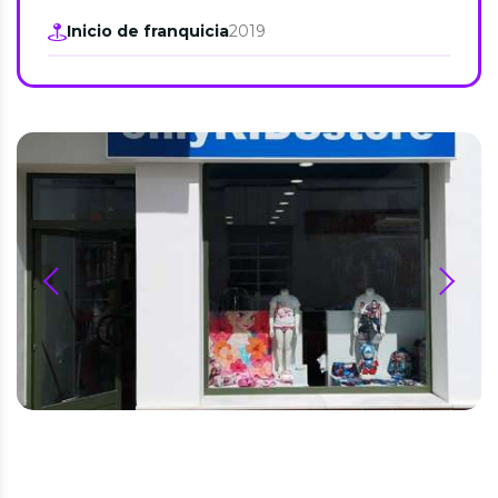
Inicio de franquicia
2019
prev
next