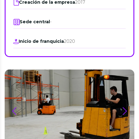
Creación de la empresa
2017
Sede central
-
Inicio de franquicia
2020
prev
next