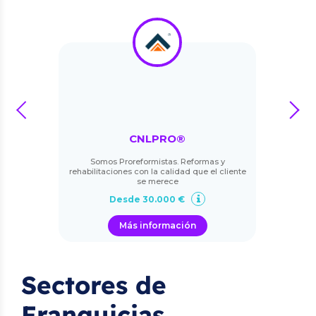
prev
next
CNLPRO®
Somos Proreformistas. Reformas y
rehabilitaciones con la calidad que el cliente
se merece
Desde 30.000 €
Más información
Sectores de
Franquicias