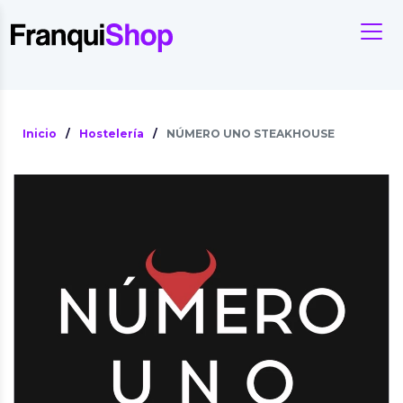
Inicio
/
Hostelería
/
NÚMERO UNO STEAKHOUSE