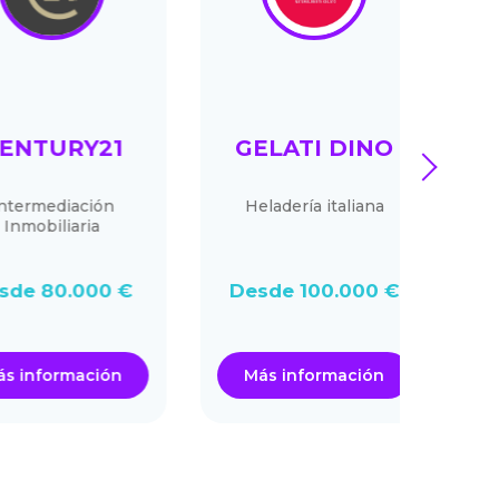
TURY21
GELATI DINO
MAM
next
rmediación
Heladería italiana
obiliaria
 80.000 €
Desde 100.000 €
Des
nformación
Más información
Má