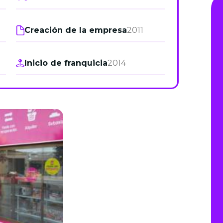
de junio
Creación de la empresa
2011
Madrid 2026 2 -
08
de octubre
Inicio de franquicia
2014
Castilla-La Mancha
2026 -
22 de octubre
Barcelona 2026 2 -
05 de noviembre
VER MÁS