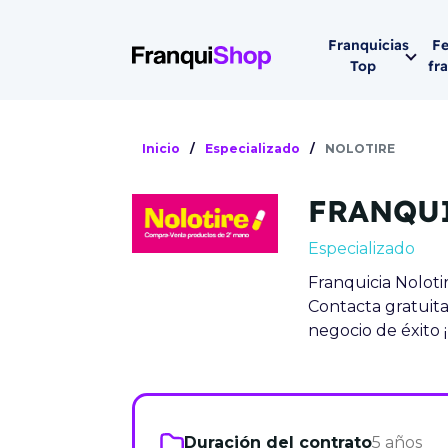
Franquicias
Fe
Top
fr
Por sector
Siguiente fer
Inicio
/
Especializado
/
NOLOTIRE
Franqui
Supermerca
FRANQU
Hostelería
Lleva tu ne
Especializado
Estética y b
Franquicia Noloti
08-1
Vending
Contacta gratuit
Madrid 2026
negocio de éxito ¡
08 de octu
Gimnasios
IFEMA - Pala
Municipal (Ma
España)
Duración del contrato
5 años