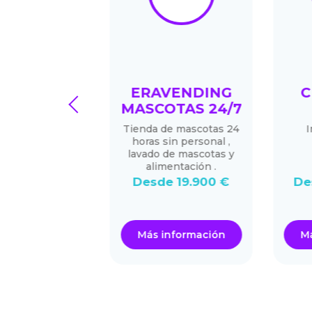
PRO®
ERAVENDING
CEN
prev
MASCOTAS 24/7
eformistas.
Tienda de mascotas 24
Inte
mas y
horas sin personal ,
Inm
iones con la
lavado de mascotas y
el cliente se
alimentación .
ece
Desde 19.900 €
Desde
.000 €
ormación
Más información
Más i