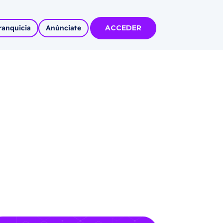
ranquicia
Anúnciate
ACCEDER
tas
olidadas
l
Autoempleo
rídico
 pueblos
invertir
articipa con
tu Marca
 MÁS