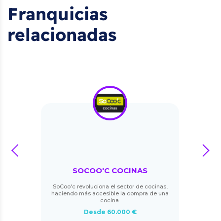
Franquicias
relacionadas
prev
next
SOCOO'C COCINAS
SoCoo'c revoluciona el sector de cocinas,
haciendo más accesible la compra de una
cocina.
Desde 60.000 €