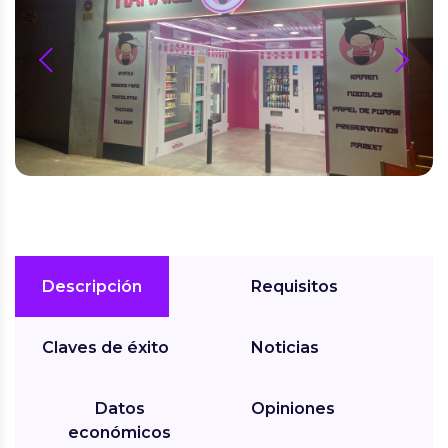
prev
next
Descripción
Requisitos
Claves de éxito
Noticias
Datos
Opiniones
económicos