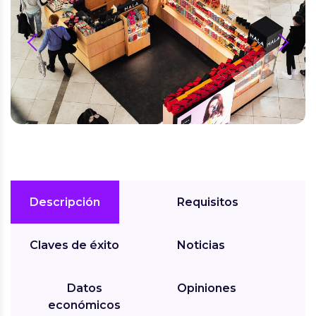
prev
next
Descripción
Requisitos
Claves de éxito
Noticias
Datos
Opiniones
económicos