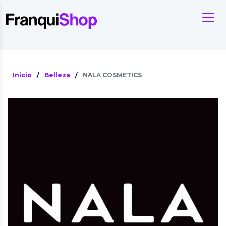
Inicio
/
Belleza
/
NALA COSMETICS