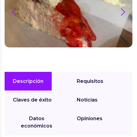
prev
next
Descripción
Requisitos
Claves de éxito
Noticias
Datos
Opiniones
económicos