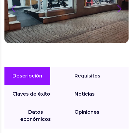
prev
next
Descripción
Requisitos
Claves de éxito
Noticias
Datos
Opiniones
económicos