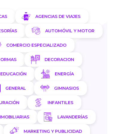
CAS
AGENCIAS DE VIAJES
ESORÍAS
AUTOMÓVIL Y MOTOR
COMERCIO ESPECIALIZADO
FORMAS
DECORACION
EDUCACIÓN
ENERGÍA
GENERAL
GIMNASIOS
AURACIÓN
INFANTILES
NMOBILIARIAS
LAVANDERÍAS
MARKETING Y PUBLICIDAD