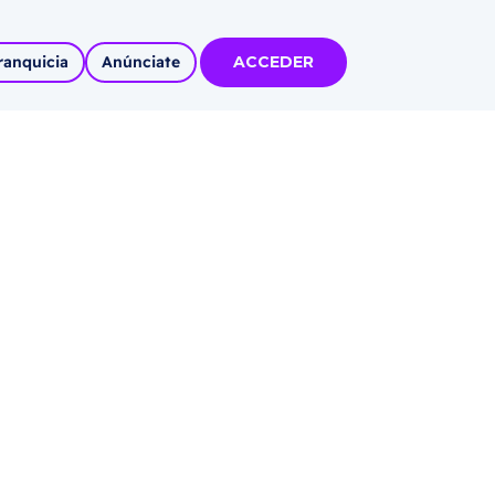
ranquicia
Anúnciate
ACCEDER
tas
olidadas
l
Autoempleo
rídico
 pueblos
invertir
articipa con
tu Marca
 MÁS