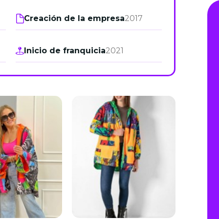
de junio
Creación de la empresa
2017
Madrid 2026 2 -
08
de octubre
Inicio de franquicia
2021
Castilla-La Mancha
2026 -
22 de octubre
Barcelona 2026 2 -
05 de noviembre
VER MÁS