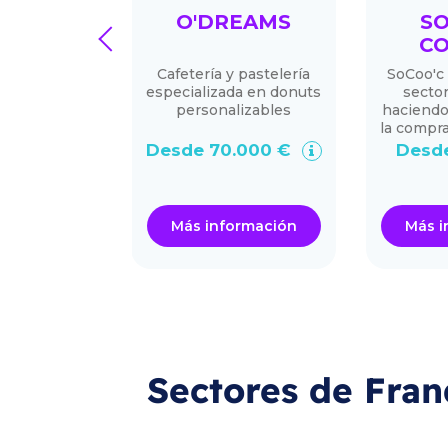
A CARE
O'DREAMS
SO
prev
CO
are: mucho
Cafetería y pastelería
SoCoo'c 
 franquicia
especializada en donuts
sector
de personas
personalizables
haciendo
y ayuda a
la compra
cilio
Desde 70.000 €
Desde
0.000 €
ormación
Más información
Más i
Sectores de Fran