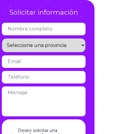
Infórmate
Solicitar información
Deseo solicitar una