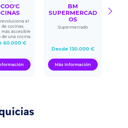
COO'C
BM
ME
next
CINAS
SUPERMERCAD
OS
revoluciona el
Tra
 de cocinas,
sele
Supermercado
 más accesible
 de una cocina.
 60.000 €
De
Desde 130.000 €
nformación
Más información
Má
quicias