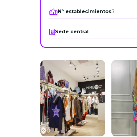
Nº establecimientos
3
Sede central
-